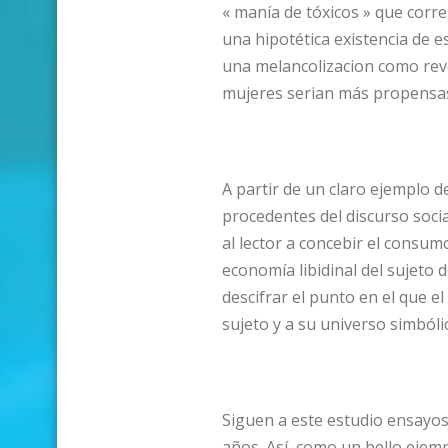
« manía de tóxicos » que corr
una hipotética existencia de es
una melancolizacion como reve
mujeres serian más propensas 
A partir de un claro ejemplo 
procedentes del discurso social
al lector a concebir el consu
economía libidinal del sujeto 
descifrar el punto en el que e
sujeto y a su universo simbóli
Siguen a este estudio ensayos 
años. Así, como un bello ejemp