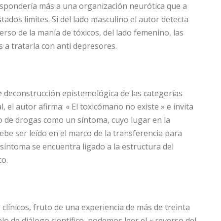
espondería más a una organización neurótica que a
tados limites. Si del lado masculino el autor detecta
rso de la manía de tóxicos, del lado femenino, las
a tratarla con anti depresores.
de deconstrucción epistemológica de las categorías
, el autor afirma: « El toxicómano no existe » e invita
mo de drogas como un síntoma, cuyo lugar en la
debe ser leído en el marco de la transferencia para
l síntoma se encuentra ligado a la estructura del
co.
clínicos, fruto de una experiencia de más de treinta
lo de diálogo científico, podemos leer el « reverso del