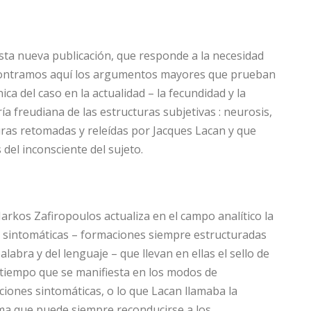
esta nueva publicación, que responde a la necesidad
ncontramos aquí los argumentos mayores que prueban
nica del caso en la actualidad – la fecundidad y la
ría freudiana de las estructuras subjetivas : neurosis,
uras retomadas y releídas por Jacques Lacan y que
del inconsciente del sujeto.
 Markos Zafiropoulos actualiza en el campo analítico la
s sintomáticas – formaciones siempre estructuradas
alabra y del lenguaje – que llevan en ellas el sello de
o tiempo que se manifiesta en los modos de
ciones sintomáticas, o lo que Lacan llamaba la
oma que puede siempre reconducirse a los