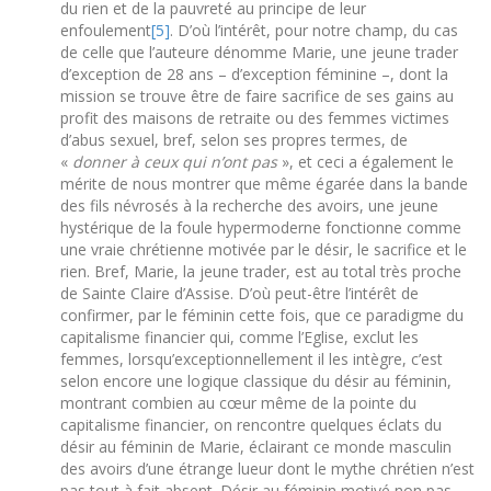
du rien et de la pauvreté au principe de leur
enfoulement
[5]
. D’où l’intérêt, pour notre champ, du cas
de celle que l’auteure dénomme Marie, une jeune trader
d’exception de 28 ans – d’exception féminine –, dont la
mission se trouve être de faire sacrifice de ses gains au
profit des maisons de retraite ou des femmes victimes
d’abus sexuel, bref, selon ses propres termes, de
«
donner à ceux qui
n’ont pas
», et ceci a également le
mérite de nous montrer que même égarée dans la bande
des fils névrosés à la recherche des avoirs, une jeune
hystérique de la foule hypermoderne fonctionne comme
une vraie chrétienne motivée par le désir, le sacrifice et le
rien. Bref, Marie, la jeune trader, est au total très proche
de Sainte Claire d’Assise. D’où peut-être l’intérêt de
confirmer, par le féminin cette fois, que ce paradigme du
capitalisme financier qui, comme l’Eglise, exclut les
femmes, lorsqu’exceptionnellement il les intègre, c’est
selon encore une logique classique du désir au féminin,
montrant combien au cœur même de la pointe du
capitalisme financier, on rencontre quelques éclats du
désir au féminin de Marie, éclairant ce monde masculin
des avoirs d’une étrange lueur dont le mythe chrétien n’est
pas tout à fait absent. Désir au féminin motivé non pas